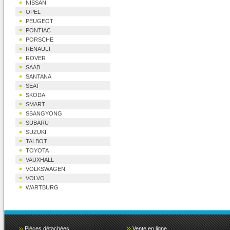
NISSAN
OPEL
PEUGEOT
PONTIAC
PORSCHE
RENAULT
ROVER
SAAB
SANTANA
SEAT
SKODA
SMART
SSANGYONG
SUBARU
SUZUKI
TALBOT
TOYOTA
VAUXHALL
VOLKSWAGEN
VOLVO
WARTBURG
Pièces détachées
Vente en ligne