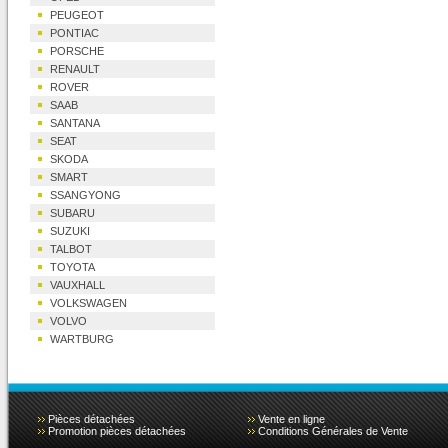
PEUGEOT
PONTIAC
PORSCHE
RENAULT
ROVER
SAAB
SANTANA
SEAT
SKODA
SMART
SSANGYONG
SUBARU
SUZUKI
TALBOT
TOYOTA
VAUXHALL
VOLKSWAGEN
VOLVO
WARTBURG
Pièces détachées
Vente en ligne
Promotion pièces détachées
Conditions Générales de Vente