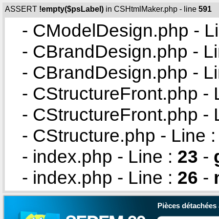
ASSERT
!empty($psLabel)
in CSHtmlMaker.php - line
591
- CModelDesign.php - Li
- CBrandDesign.php - Li
- CBrandDesign.php - Li
- CStructureFront.php - 
- CStructureFront.php - 
- CStructure.php - Line 
- index.php - Line :
23
-
- index.php - Line :
26
-
Pièces détachées 