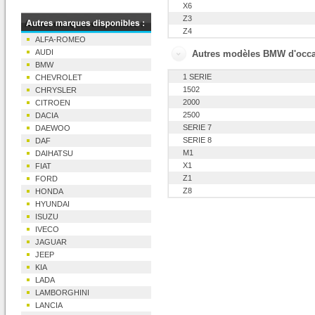
X6
Z3
Z4
ALFA-ROMEO
AUDI
Autres modèles BMW d'occ
BMW
1 SERIE
CHEVROLET
1502
CHRYSLER
2000
CITROEN
2500
DACIA
SERIE 7
DAEWOO
SERIE 8
DAF
M1
DAIHATSU
X1
FIAT
Z1
FORD
Z8
HONDA
HYUNDAI
ISUZU
IVECO
JAGUAR
JEEP
KIA
LADA
LAMBORGHINI
LANCIA