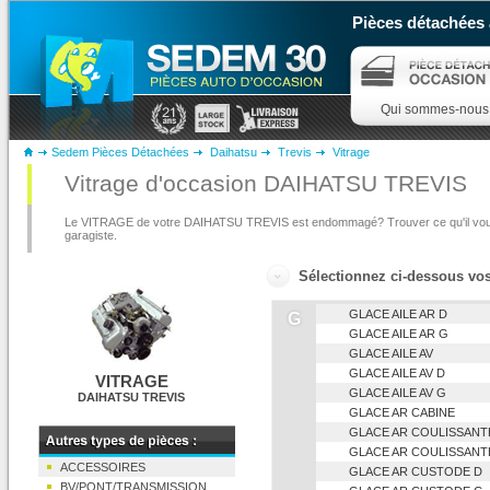
Pièces détachées 
Qui sommes-nous
Sedem Pièces Détachées
Daihatsu
Trevis
Vitrage
Vitrage d'occasion DAIHATSU TREVIS
Le VITRAGE de votre DAIHATSU TREVIS est endommagé? Trouver ce qu'il vous 
garagiste.
Sélectionnez ci-dessous vo
GLACE AILE AR D
G
GLACE AILE AR G
GLACE AILE AV
GLACE AILE AV D
VITRAGE
GLACE AILE AV G
DAIHATSU TREVIS
GLACE AR CABINE
GLACE AR COULISSANT
GLACE AR COULISSANT
ACCESSOIRES
GLACE AR CUSTODE D
BV/PONT/TRANSMISSION