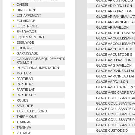
GLACE AR CUSTODE G
CAISSE
GLACE AR D PAVILLON
DIRECTION
GLACE AR G PAVILLON
ECHAPPEMENT
GLACE AR PANNEAU LAT
ECLAIRAGE
GLACE AR PANNEAU LA
ELECTRICITE
GLACE AR PAVILLON
EMBRAYAGE
GLACE AR TOIT OUVRA
EQUIPEMENT INT
GLACE AV COULISSANTE
ESSUYAGE
GLACE AV COULISSANT
FREINAGE
GLACE AV CUSTODE D
GARNISSAGE
GLACE AV CUSTODE G
GARNISSAGES/EQUIPEMENTS
GLACE AV D PAVILLON
PAVILLON
GLACE AV G PAVILLON
INJECTION/ALIMENTATION
GLACE AV PANNEAU LAT
MOTEUR
GLACE AV PANNEAU LAT
PARTIE AR
GLACE AV PAVILLON
PARTIE AV
GLACE AVEC CADRE PA
PARTIE LAT
GLACE AVEC CADRE PA
PARTIE SUP
GLACE COULISSANTE A
ROUES
GLACE COULISSANTE A
SECURITE
GLACE COULISSANTE P
TABLEAU DE BORD
GLACE COULISSANTE P
THERMIQUE
GLACE COULISSANTE P
TRAIN AR
GLACE COULISSANTE P
TRAIN AV
GLACE CUSTODE D
VITRAGE