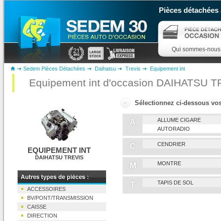
Pièces détachées 
Qui sommes-nous
Sedem Pièces Détachées
Daihatsu
Trevis
Equipement int
Equipement int d'occasion DAIHATSU 
Sélectionnez ci-dessous v
ALLUME CIGARE
A
AUTORADIO
CENDRIER
C
EQUIPEMENT INT
DAIHATSU TREVIS
MONTRE
M
TAPIS DE SOL
T
ACCESSOIRES
BV/PONT/TRANSMISSION
CAISSE
DIRECTION