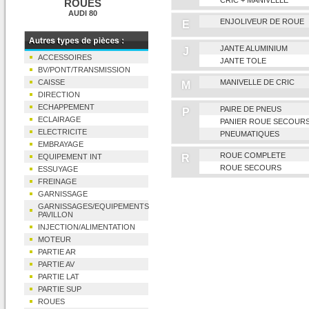
CRIC + MANIVELLE
ROUES
AUDI 80
ENJOLIVEUR DE ROUE
E
JANTE ALUMINIUM
J
ACCESSOIRES
JANTE TOLE
BV/PONT/TRANSMISSION
CAISSE
MANIVELLE DE CRIC
M
DIRECTION
ECHAPPEMENT
PAIRE DE PNEUS
P
ECLAIRAGE
PANIER ROUE SECOUR
ELECTRICITE
PNEUMATIQUES
EMBRAYAGE
ROUE COMPLETE
EQUIPEMENT INT
R
ROUE SECOURS
ESSUYAGE
FREINAGE
GARNISSAGE
GARNISSAGES/EQUIPEMENTS
PAVILLON
INJECTION/ALIMENTATION
MOTEUR
PARTIE AR
PARTIE AV
PARTIE LAT
PARTIE SUP
ROUES